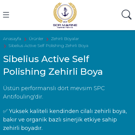
Ürün Ara
Anasayfa
Ürünler
Zehirli Boyalar
Sibelius Active Self Polishing Zehirli Boya
Sibelius Active Self
Polishing Zehirli Boya
Üstün performanslı dört mevsim SPC
Antifouling'dir.
✅ Yüksek kaliteli kendinden cilalı zehirli boya,
bakır ve organik bazlı sinerjik etkiye sahip
zehirli boyadır.