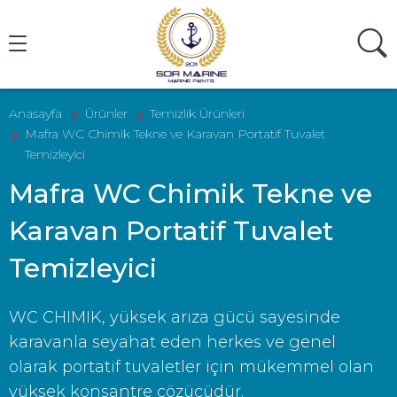
Ürün Ara
Anasayfa
Ürünler
Temizlik Ürünleri
Mafra WC Chimik Tekne ve Karavan Portatif Tuvalet
Temizleyici
Mafra WC Chimik Tekne ve
Karavan Portatif Tuvalet
Temizleyici
WC CHIMIK, yüksek arıza gücü sayesinde
karavanla seyahat eden herkes ve genel
olarak portatif tuvaletler için mükemmel olan
yüksek konsantre çözücüdür.