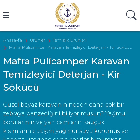
Ürün Ara
Anasayfa
Ürünler
Temizlik Ürünleri
Mafra Pulicamper Karavan Temizleyici Deterjan - Kir Sökücü
Mafra Pulicamper Karavan
Temizleyici Deterjan - Kir
Sökücü
Güzel beyaz karavanın neden daha çok bir
zebraya benzediğini biliyor musun? Yağmur
borularının ve yan camların kauçuk
kısımlarına düşen yağmur suyu kurumuş ve
kaporta üzerinde siyah şeritler bırakmıştır.