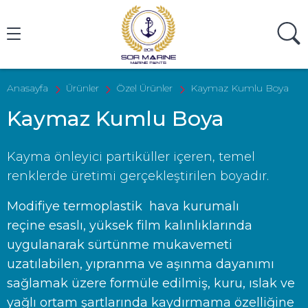
Ürün Ara
Anasayfa
Ürünler
Özel Ürünler
Kaymaz Kumlu Boya
Kaymaz Kumlu Boya
Kayma önleyici partiküller içeren, temel
renklerde üretimi gerçekleştirilen boyadır.
Modifiye termoplastik hava kurumalı
reçine esaslı, yüksek film kalınlıklarında
uygulanarak sürtünme mukavemeti
uzatılabilen, yıpranma ve aşınma dayanımı
sağlamak üzere formüle edilmiş, kuru, ıslak ve
yağlı ortam şartlarında kaydırmama özelliğine