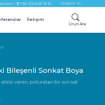
ne.com
+90 212 549 74 10
Dil Seçiniz
feranslar
İletişim
Ürün Ara
ya
İki Bileşenli Sonkat Boya
 etkisi veren, poliüretan bir son kat
.