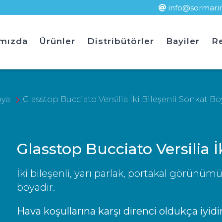
info@sormari
Ürün Ara
mızda
Ürünler
Distribütörler
Bayiler
Re
oya
Glasstop Bucciato Versilia İki Bileşenli Sonkat Bo
Glasstop Bucciato Versilia 
İki bileşenli, yarı parlak, portakal görünümü
boyadır.
Hava koşullarına karşı direnci oldukça iyidir