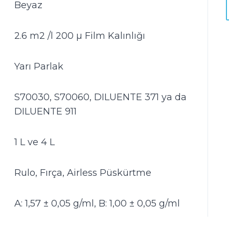
Beyaz
2.6 m2 /l 200 µ Film Kalınlığı
Yarı Parlak
S70030, S70060, DILUENTE 371 ya da
DILUENTE 911
1 L ve 4 L
Rulo, Fırça, Airless Püskürtme
A: 1,57 ± 0,05 g/ml, B: 1,00 ± 0,05 g/ml