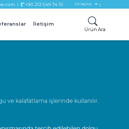
ne.com
+90 212 549 74 10
Dil Seçiniz
feranslar
İletişim
Ürün Ara
ve kalafatlama işlerinde kullanılır.
pışmasında tercih edilebilen dolgu