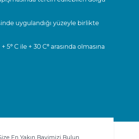
inde uygulandığı yüzeyle birlikte
+ 5° C ile + 30 C° arasında olmasına
Size En Yakın Bayimizi Bulun