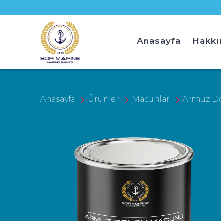
Anasayfa
Hakkı
Anasayfa
Ürünler
Macunlar
Armuz D