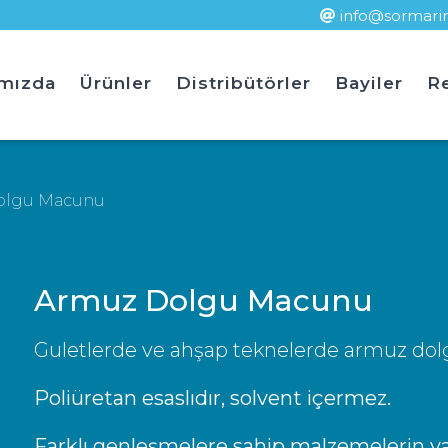
info@sormari
Ürün Ara
mızda
Ürünler
Distribütörler
Bayiler
Re
olgu Macunu
Armuz Dolgu Macunu
Guletlerde ve ahşap teknelerde armuz dolgu 
Poliüretan esaslıdır, solvent içermez.
Farklı genleşmelere sahip malzemelerin ya